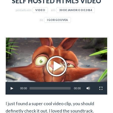
SELF HOSTED HTML5 VIDEO
postado em
em
VIDEO
30 DE JANEIRO DE 2014
de
IGORGOUVEA
00:00
00:00
I just found a super cool video clip, you should
definetly check it out. I loved the soundtrack.