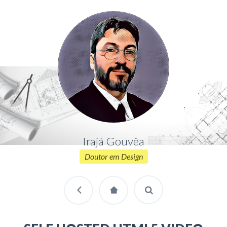
Irajá Gouvêa
Doutor em Design