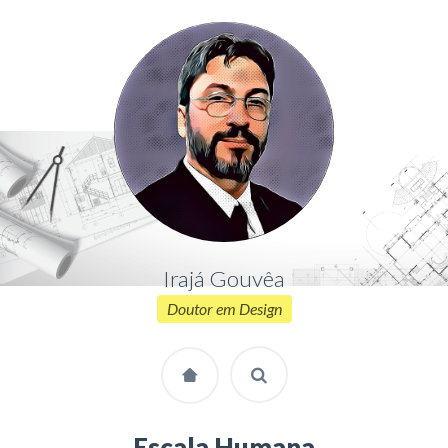
Irajá Gouvêa
Doutor em Design
Escala Humana