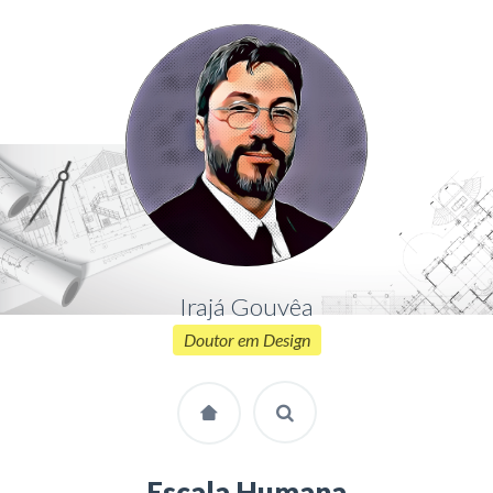
Irajá Gouvêa
Doutor em Design
Escala Humana