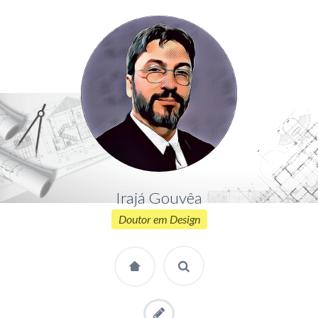
Irajá Gouvêa
Doutor em Design