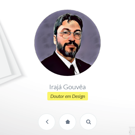
Irajá Gouvêa
Doutor em Design