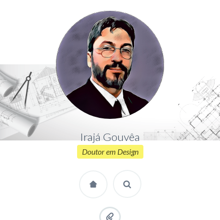
Irajá Gouvêa
Doutor em Design