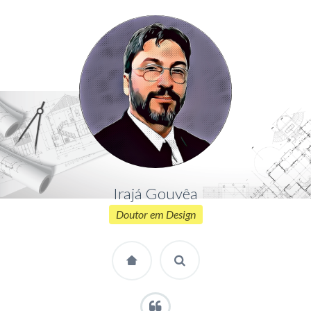
Irajá Gouvêa
Doutor em Design