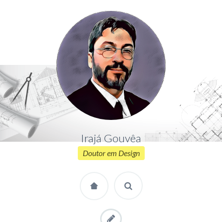
Irajá Gouvêa
Doutor em Design