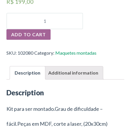
R$
199,00
TIPOS
DE
TELHADO
-
ADD TO CART
STORAGE
QUANTITY
SKU:
102080
Category:
Maquetes montadas
Description
Additional information
Description
Kit para ser montado.Grau de dificuldade –
fácil.Peças em MDF, corte a laser, (20x30cm)