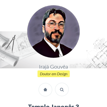
Irajá Gouvêa
Doutor em Design
Templo Japonês 3