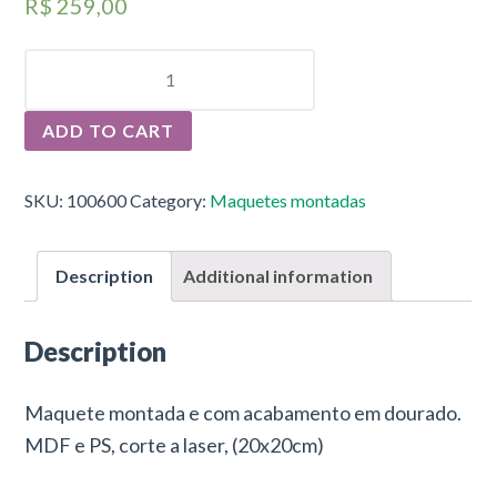
R$
259,00
TEMPLO
JAPONÊS
3
QUANTITY
ADD TO CART
SKU:
100600
Category:
Maquetes montadas
Description
Additional information
Description
Maquete montada e com acabamento em dourado.
MDF e PS, corte a laser, (20x20cm)