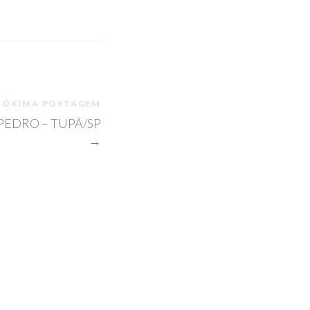
RÓXIMA POSTAGEM
 PEDRO – TUPÃ/SP
→