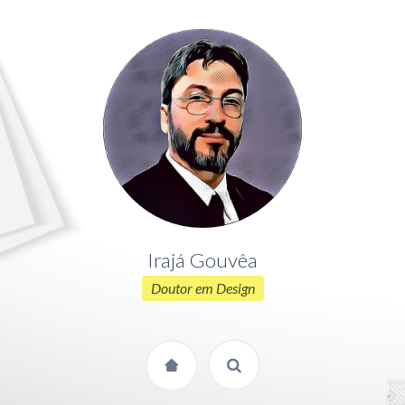
Irajá Gouvêa
Doutor em Design