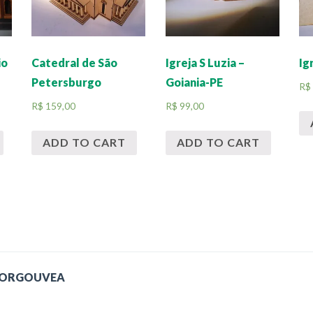
io
Catedral de São
Igreja S Luzia –
Ig
Petersburgo
Goiania-PE
R$
R$
159,00
R$
99,00
ADD TO CART
ADD TO CART
GORGOUVEA