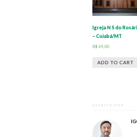
Igreja N S do Rosár
– Cuiabá/MT
R$
69,00
ADD TO CART
ESCRITO POR
I