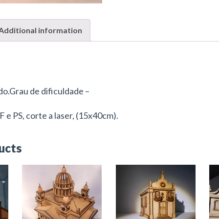
Additional information
do.Grau de dificuldade –
 e PS, corte a laser, (15x40cm).
ucts