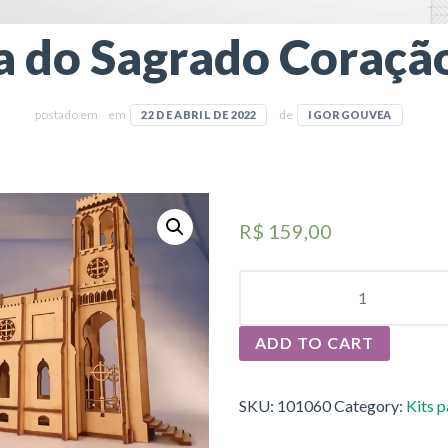
ja do Sagrado Coração
postado em
em
de
22 DE ABRIL DE 2022
IGORGOUVEA
R$
159,00
IGREJA
DO
SAGRADO
CORAÇÃO
ADD TO CART
-
RJ
QUANTITY
SKU:
101060
Category:
Kits 