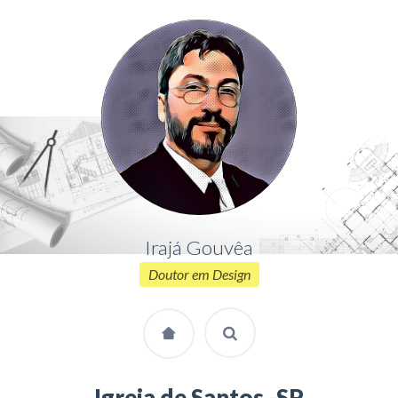
Irajá Gouvêa
Doutor em Design
Igreja de Santos -SP