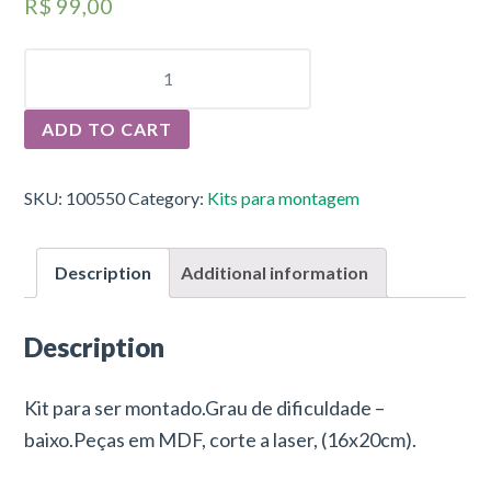
R$
99,00
IGREJA
DE
SANTOS
-
ADD TO CART
SP
QUANTITY
SKU:
100550
Category:
Kits para montagem
Description
Additional information
Description
Kit para ser montado.Grau de dificuldade –
baixo.Peças em MDF, corte a laser, (16x20cm).