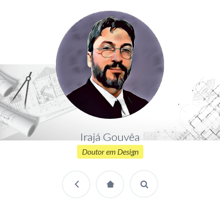
Irajá Gouvêa
Doutor em Design