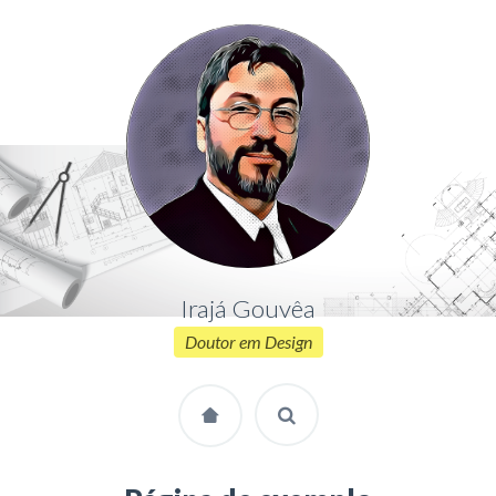
Irajá Gouvêa
Doutor em Design